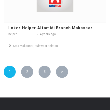
Loker Helper Alfamidi Branch Makassar
helper
4 years ago
Kota Makassar, Sulawesi Selatan
1
2
3
>