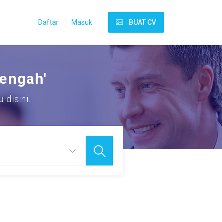
Daftar
Masuk
BUAT CV
tengah'
disini.