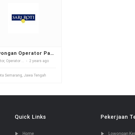
Lowongan Operator Packing WB PT Nippon Indosari Corpindo - Semarang
tor
,
Operator Packing
2 years ago
ta Semarang, Jawa Tengah
Quick Links
Pekerjaan T
Home
Lowongan Kerja: Sales/Marketin