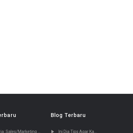
erbaru
Blog Terbaru
g PT. Tujuh Cahaya Teknologi (Sevenlight.ID)
Ini Dia Tips Agar Kamu Diterima Saat Melamar Kerja