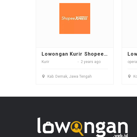
Lowongan Kurir Shopee Express Hub Demak
Kurir
2 years ago
opera
Kab. Demak, Jawa Tengah
Ko