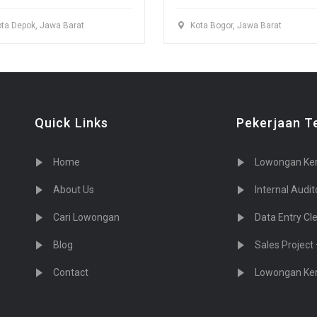
ta Depok, Jawa Barat
Kota Bogor, Jawa Barat
Quick Links
Pekerjaan T
Home
Lowongan Kerja: Sales/Marketin
About Us
Internal Auditor –
Cari Lowongan
Data Entry Clerk – 
Blog
Sales Project – P
Contact
Lowongan Kerja 2 Posisi 