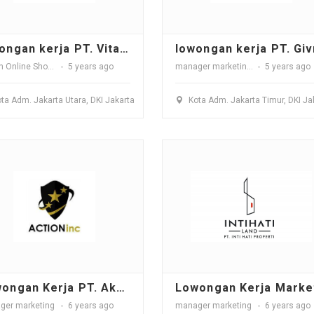
lowongan kerja PT. Vita Corporindo
rvisor
Admin Online Shop
,
manager marketing
5 years ago
,
vidiografher
,
fotografher
manager marketing
,
pelayan toko
5 years ago
ta Adm. Jakarta Utara, DKI Jakarta
Kota Adm. Jakarta Timur, DKI Ja
Lowongan Kerja PT. Aksitama Visi Indovara (Action Inc.)
ger marketing
6 years ago
manager marketing
6 years ago