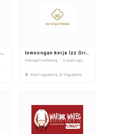
lowongan kerja PixelKomp (Compas II Toko Komputer)
lowoongan kerja Izz Griya Media Nusantara
manager marketing
5 years ago
Kota Yogyakarta, DI Yogyakarta