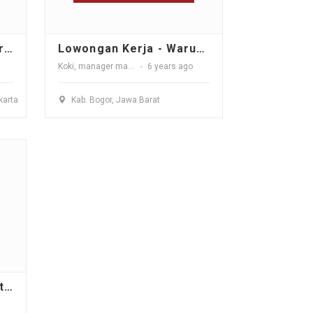
lowongan kerja PT. Givro Multi Teknik Perkasa
Lowongan Kerja - Warunk Wareg
Koki
,
manager marketing
6 years ago
,
Accounting
,
office boy
karta
Kab. Bogor, Jawa Barat
Lowongan Kerja Marketing Manager - PT INTI HATI PROPERTI