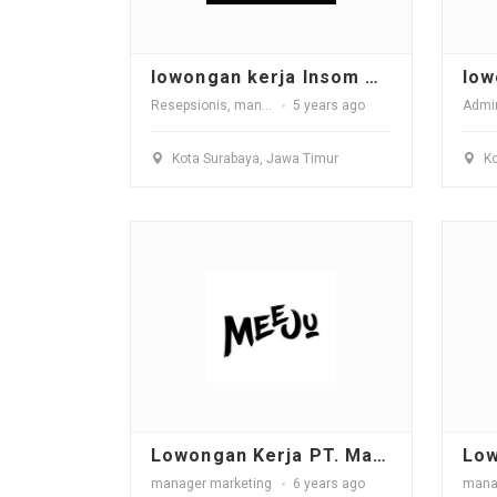
lowongan kerja Insom Private Lounge
Resepsionis
,
manager marketing
5 years ago
,
Sales Marketing
,
supe
Kota Surabaya, Jawa Timur
Ko
Lowongan Kerja PT. Makanan Olahan Keju
manager marketing
6 years ago
mana