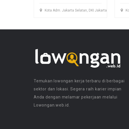
Kota Adm. Jakarta Selatan, DKI Jakarta
Ko
Temukan lowongan kerja terbaru di berbagai
sektor dan lokasi. Segera raih karier impian
Anda dengan melamar pekerjaan melalui
Lowongan.web.id.