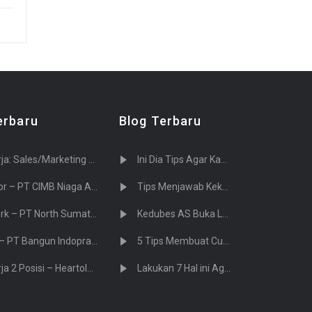
erbaru
Blog Terbaru
g PT. Tujuh Cahaya Teknologi (Sevenlight.ID)
Ini Dia Tips Agar Kamu Diterima Saat Melamar Kerja
 PT CIMB Niaga Auto Finance
Tips Menjawab Kekurangan dan Kelebihan saat Interview
PT North Sumatera Hydro Energy
Kedubes AS Buka Lowongan Kerja di Jakarta! Gajinya Rp 341 Juta
T Bangun Indopralon Sukses
5 Tips Membuat Curriculum Vitae yang Menarik Perusahaan
– Heartology Cardiovascular Hospital
Lakukan 7 Hal ini Agar Sukses di Hari Pertama Kerja