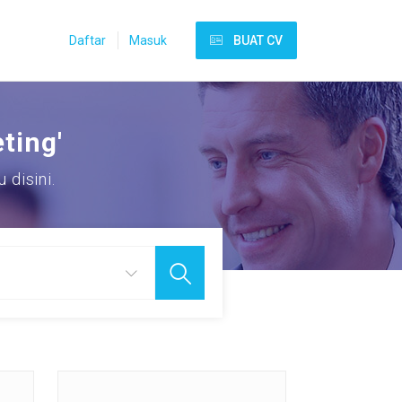
Daftar
Masuk
BUAT CV
ting'
disini.