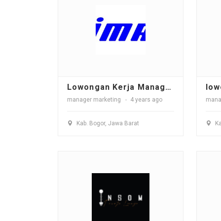
Lowongan Kerja Manager Marketing
low
manager marketing
4 years ago
mana
Kab. Bogor, Jawa Barat
Ka