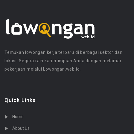
7
Manager Administrasi dan Operasional
9
Clerical / Staf Admin / General Affair
0
Kompensasi & Benefit
4
Direktur / Manager HRD
4
Staf HRD
4
Asisten Pribadi / Eksekutif
Temukan lowongan kerja terbaru di berbagai sektor dan
6
Resepsionis
lokasi. Segera raih karier impian Anda dengan melamar
pekerjaan melalui Lowongan.web.id.
0
Rekrutmen / Executive Search
6
Sekretaris
0
Pelatihan & Pengembangan
1
Analis
Quick Links
0
Perbankan Korporasi
0
Keuangan Korporasi
Home
0
Pengumpulan Kredit
About Us