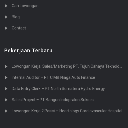
0
Dealing & Trading
Cari Lowongan
0
Ekuitas dan Pasar Modal
Blog
0
Layanan Keuangan
0
Manajemen Dana
Contact
0
Investasi
0
Pinjaman
Pekerjaan Terbaru
0
Hipotek
0
Operasional / Pembayaran
Lowongan Kerja: Sales/Marketing PT. Tujuh Cahaya Teknologi (Sevenlight.ID)
2
Bank Swasta
Internal Auditor – PT CIMB Niaga Auto Finance
0
Pembiayaan Proyek
Data Entry Clerk – PT North Sumatera Hydro Energy
0
Perbankan Retail
0
Treasury
Sales Project – PT Bangun Indopralon Sukses
0
Atletik / Fitness / Olahraga & Kesehatan
Lowongan Kerja 2 Posisi – Heartology Cardiovascular Hospital
17
Ahli Kecantikan
1
Ahli Gizi