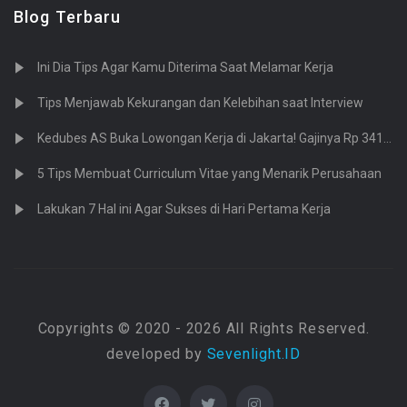
Blog Terbaru
4
Ahli Terapi / Spa
3
Jasa Arsitektur
Ini Dia Tips Agar Kamu Diterima Saat Melamar Kerja
0
Bangunan / Konstruksi / Kontrol Kualitas
1
Sipil / Struktural
Tips Menjawab Kekurangan dan Kelebihan saat Interview
0
Desain Mode
Kedubes AS Buka Lowongan Kerja di Jakarta! Gajinya Rp 341 Juta
15
Desain Grafis
5 Tips Membuat Curriculum Vitae yang Menarik Perusahaan
0
Desain Industri / Produk
Lakukan 7 Hal ini Agar Sukses di Hari Pertama Kerja
4
Desain Interior
2
Desain Multi-media
0
Desain Visual Merchandising
1
Web Desain
1
Copyrights © 2020 - 2026 All Rights Reserved.
Guru TK
developed by
Sevenlight.ID
5
Dosen / Profesor / Kepala Sekolah
0
Pustakawan