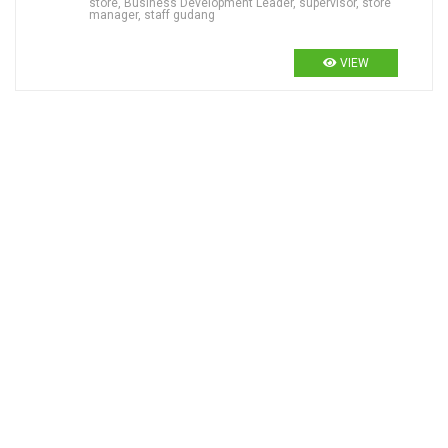
store, Business Development Leader, supervisor, store
manager, staff gudang
VIEW