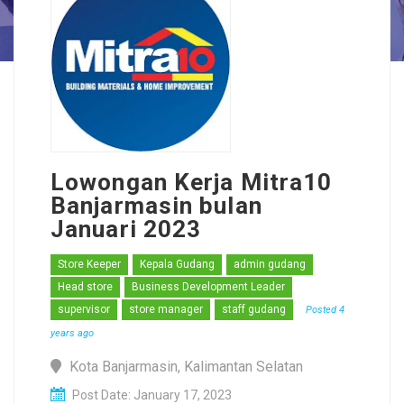
Lowongan Kerja Mitra10
Banjarmasin bulan
Januari 2023
Store Keeper
Kepala Gudang
admin gudang
Head store
Business Development Leader
supervisor
store manager
staff gudang
Posted 4
years ago
Kota Banjarmasin, Kalimantan Selatan
Post Date: January 17, 2023