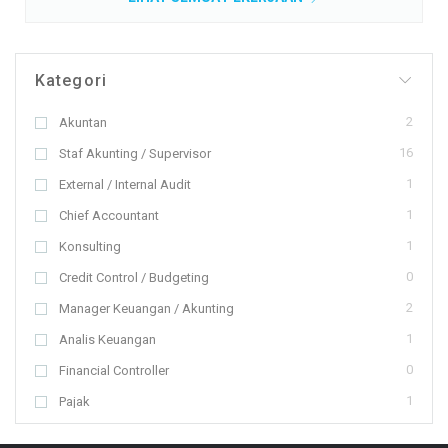
Kategori
2
Akuntan
16
Staf Akunting / Supervisor
1
External / Internal Audit
1
Chief Accountant
1
Konsulting
0
Credit Control / Budgeting
2
Manager Keuangan / Akunting
1
Analis Keuangan
0
Financial Controller
1
Pajak
1
Bendahara