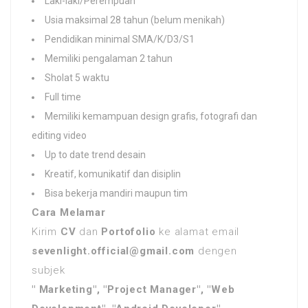
Laki-laki/Perempuan
Usia maksimal 28 tahun (belum menikah)
Pendidikan minimal SMA/K/D3/S1
Memiliki pengalaman 2 tahun
Sholat 5 waktu
Full time
Memiliki kemampuan design grafis, fotografi dan
editing video
Up to date trend desain
Kreatif, komunikatif dan disiplin
Bisa bekerja mandiri maupun tim
Cara Melamar
Kirim
CV
dan
Portofolio
ke alamat email
sevenlight.official@gmail.com
dengen
subjek
" Marketing", "Project Manager", "Web