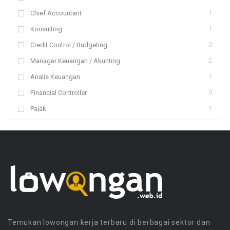
1
Chief Accountant
1
Konsulting
0
Credit Control / Budgeting
2
Manager Keuangan / Akunting
1
Analis Keuangan
0
Financial Controller
1
Pajak
1
Bendahara
7
Manager Administrasi dan Operasional
9
Clerical / Staf Admin / General Affair
0
Kompensasi & Benefit
4
Direktur / Manager HRD
4
Staf HRD
4
Asisten Pribadi / Eksekutif
Temukan lowongan kerja terbaru di berbagai sektor dan