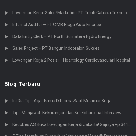
0
Operasional / Pembayaran
Lowongan Kerja: Sales/Marketing PT. Tujuh Cahaya Teknologi (Sevenlight.ID)
2
Bank Swasta
Internal Auditor – PT CIMB Niaga Auto Finance
0
Pembiayaan Proyek
Data Entry Clerk – PT North Sumatera Hydro Energy
0
Perbankan Retail
0
Treasury
Sales Project – PT Bangun Indopralon Sukses
0
Atletik / Fitness / Olahraga & Kesehatan
Lowongan Kerja 2 Posisi – Heartology Cardiovascular Hospital
17
Ahli Kecantikan
1
Ahli Gizi
Blog Terbaru
4
Ahli Terapi / Spa
3
Jasa Arsitektur
Ini Dia Tips Agar Kamu Diterima Saat Melamar Kerja
0
Bangunan / Konstruksi / Kontrol Kualitas
1
Sipil / Struktural
Tips Menjawab Kekurangan dan Kelebihan saat Interview
0
Desain Mode
Kedubes AS Buka Lowongan Kerja di Jakarta! Gajinya Rp 341 Juta
15
Desain Grafis