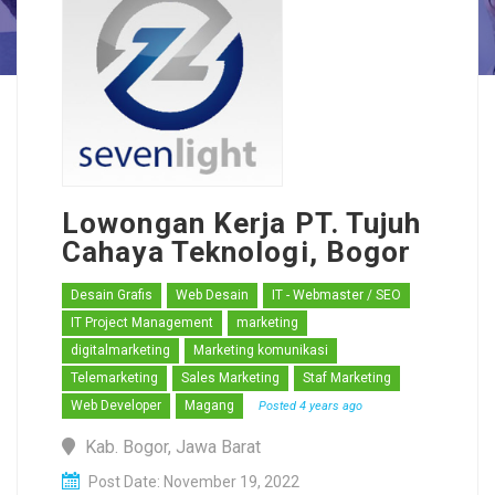
Lowongan Kerja PT. Tujuh
Cahaya Teknologi, Bogor
Desain Grafis
Web Desain
IT - Webmaster / SEO
IT Project Management
marketing
digitalmarketing
Marketing komunikasi
Telemarketing
Sales Marketing
Staf Marketing
Web Developer
Magang
Posted 4 years ago
Kab. Bogor, Jawa Barat
Post Date: November 19, 2022